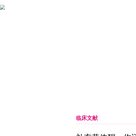
首页
关于女娲
新闻中心
药品信息
临床释疑
临床文献
临床释疑