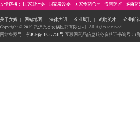
友情链接：
国家卫计委
国家发改委
国家食药总局
海南药监
陕西药
关于女娲
|
网站地图
|
法律声明
|
企业期刊
|
诚聘英才
|
企业邮
Copyright © 2019 武汉光谷女娲医药有限公司. All rights reserved
网站备案号：
鄂ICP备18027758号
互联网药品信息服务资格证书编号：(鄂)-非