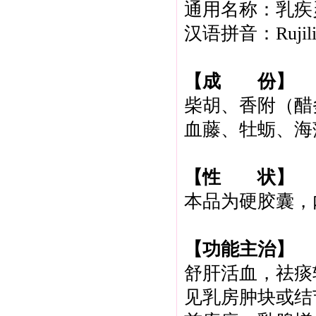
通用名称：乳疾
汉语拼音：Rujilin
【成 份】
柴胡、香附（醋
血藤、牡蛎、海
【性 状】
本品为硬胶囊，
【功能主治】
舒肝活血，祛痰
见乳房肿块或结