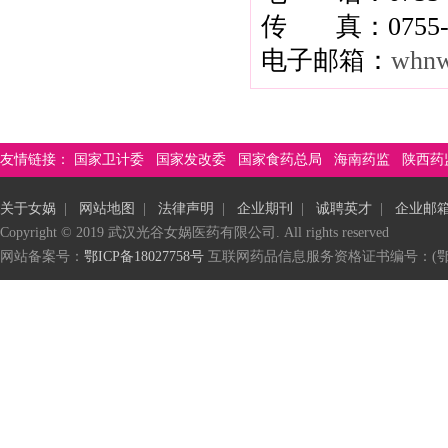
传 真：0755-2
电子邮箱：
whnw
友情链接：
国家卫计委
国家发改委
国家食药总局
海南药监
陕西药
关于女娲
|
网站地图
|
法律声明
|
企业期刊
|
诚聘英才
|
企业邮
Copyright © 2019 武汉光谷女娲医药有限公司. All rights reserved
网站备案号：
鄂ICP备18027758号
互联网药品信息服务资格证书编号：(鄂)-非