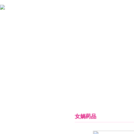
首页
关于女娲
新闻中心
药品信息
临床释疑
女娲药品
产品中心