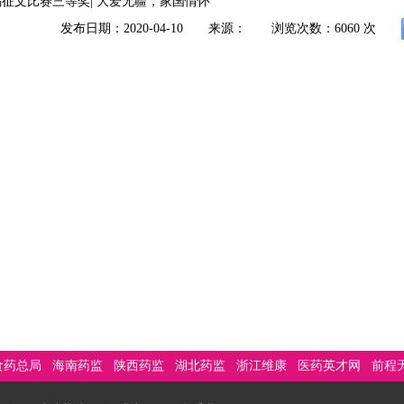
征文比赛三等奖| 大爱无疆，家国情怀
发布日期：2020-04-10
来源：
浏览次数：
6060
次
食药总局
海南药监
陕西药监
湖北药监
浙江维康
医药英才网
前程