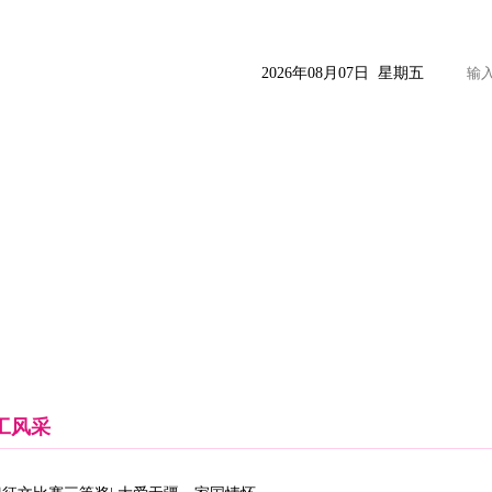
2026年08月07日 星期五
药品信息
临床释疑
营销指南
女娲健康
女娲天地
工风采