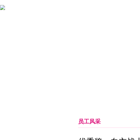
首页
关于女娲
新闻中心
药品信息
临床释疑
员工风采
女娲天地