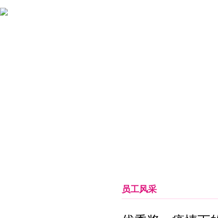
首页
关于女娲
新闻中心
药品信息
临床释疑
员工风采
女娲天地