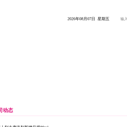
2026年08月07日 星期五
药品信息
临床释疑
营销指南
女娲健康
女娲天地
司动态