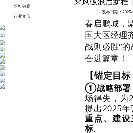
乘风破浪启新程｜
公司动态
发布日期：2025-0
行业资讯
春启鹏城，聚
国大区经理
战则必胜”的
奋进篇章！
【锚定目标
①战略部署
场得失，为2
提出2025
重点、建设
标
。