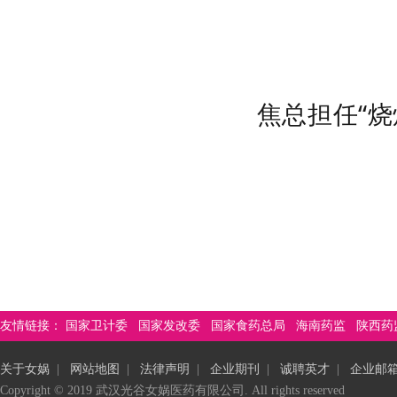
焦总担任“烧
友情链接：
国家卫计委
国家发改委
国家食药总局
海南药监
陕西药
关于女娲
|
网站地图
|
法律声明
|
企业期刊
|
诚聘英才
|
企业邮
Copyright © 2019 武汉光谷女娲医药有限公司. All rights reserved