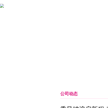
首页
关于女娲
新闻中心
药品信息
临床释疑
公司动态
新闻中心